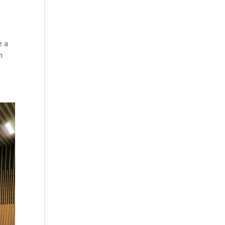
e a
n