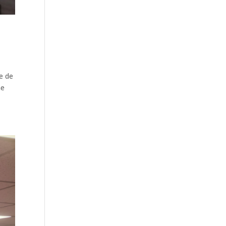
re de
ne