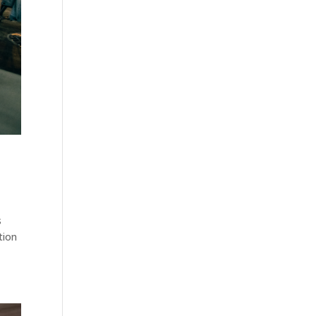
s
tion