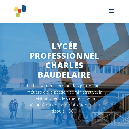
LYCÉE
PROFESSIONNEL
CHARLES
BAUDELAIRE
Établissement formant les jeunes aux
métiers de la gestion administrative, la
relation client, les métiers de la
sécurité ou encore l’entretien textile
depuis 1980.