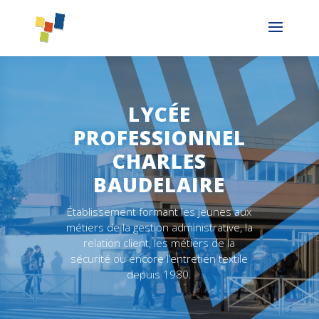
LYCÉE
PROFESSIONNEL
CHARLES
BAUDELAIRE
Établissement formant les jeunes aux
métiers de la gestion administrative, la
relation client, les métiers de la
sécurité ou encore l’entretien textile
depuis 1980.