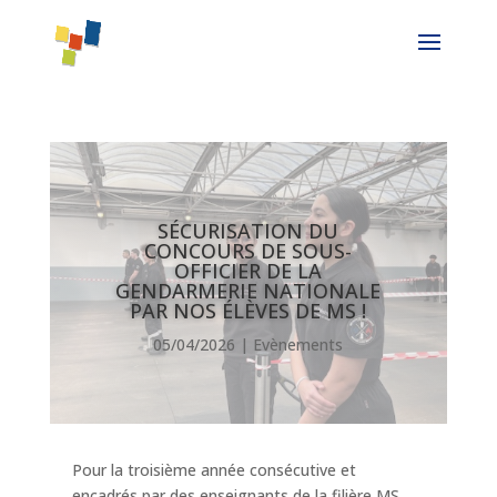
SÉCURISATION DU
CONCOURS DE SOUS-
OFFICIER DE LA
GENDARMERIE NATIONALE
PAR NOS ÉLÈVES DE MS !
05/04/2026
|
Evènements
Pour la troisième année consécutive et
encadrés par des enseignants de la filière MS,