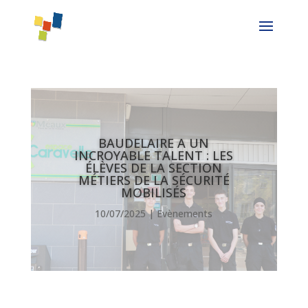
BAUDELAIRE A UN
INCROYABLE TALENT : LES
ÉLÈVES DE LA SECTION
MÉTIERS DE LA SÉCURITÉ
MOBILISÉS
10/07/2025
|
Evènements