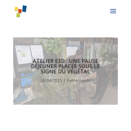
ATELIER E3D : UNE PAUSE
DÉJEUNER PLACÉE SOUS LE
SIGNE DU VÉGÉTAL
26/04/2025
|
Evènements